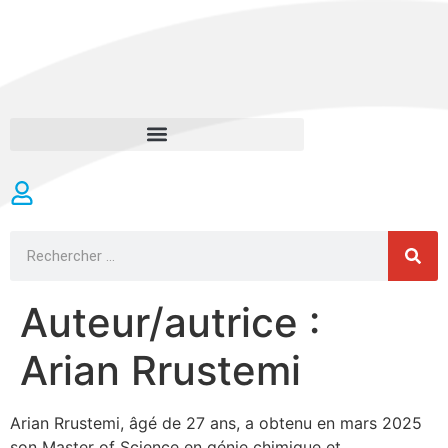
Auteur/autrice :
Arian Rrustemi
Arian Rrustemi, âgé de 27 ans, a obtenu en mars 2025
son Master of Science en génie chimique et